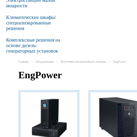
Электростанции малой
мощности
Климатические шкафы/
специализированные
решения
Комплексные решения на
основе дизель-
генераторных установок
Главная
\
Оборудование
\
Источники бесперебойного питания
\
EngPower
EngPower