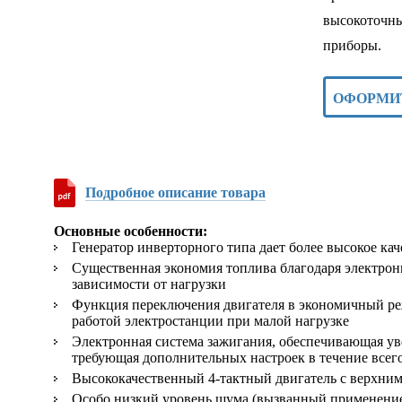
высокоточны
приборы.
ОФОРМИ
Подробное описание товара
Оcновные особенности:
Генератор инверторного типа дает более высокое ка
Существенная экономия топлива благодаря электрон
зависимости от нагрузки
Функция переключения двигателя в экономичный реж
работой электростанции при малой нагрузке
Электронная система зажигания, обеспечивающая ув
требующая дополнительных настроек в течение всег
Высококачественный 4-тактный двигатель с верхни
Особо низкий уровень шума (вызванный применени