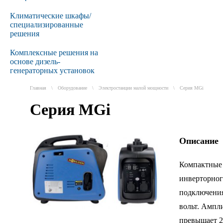
Климатические шкафы/
специализированные
решения
Комплексные решения на
основе дизель-
генераторных установок
Главная
\
Оборудование
\
Электростанции малой мощности
\
Серия MGi
Серия MGi
Описание
Компактные 
инверторног
подключения
вольт. Ампл
превышает 2