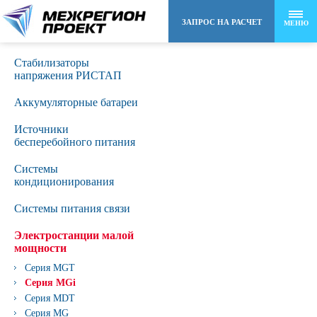
ЗАПРОС НА РАСЧЕТ
МЕНЮ
Стабилизаторы
8 (495) 258-48-22
напряжения РИСТАП
Аккумуляторные батареи
info@mr-project.ru
Источники
бесперебойного питания
Сиcтемы
кондиционирования
Системы питания связи
Электростанции малой
мощности
Серия MGT
Серия MGi
Серия MDT
Cерия MG