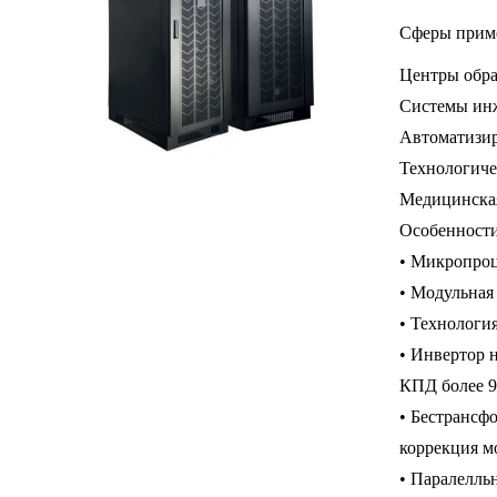
Сферы прим
Центры обр
Системы ин
Автоматизир
Технологиче
Медицинска
Особенности
• Микропроц
• Модульная 
• Технологи
• Инвертор 
КПД более 
• Бестрансф
коррекция 
• Паралелль