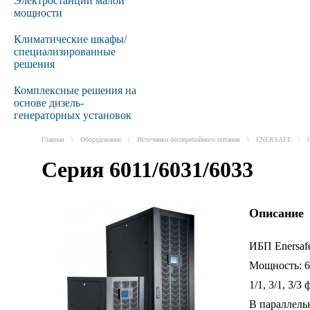
Электростанции малой
мощности
Климатические шкафы/
специализированные
решения
Комплексные решения на
основе дизель-
генераторных установок
Главная
\
Оборудование
\
Источники бесперебойного питания
\
ENERSAFE
\
Серия 6011/6031/6033
Описание
ИБП Enersafe
Мощность: 6
1/1, 3/1, 3/3 
В параллель