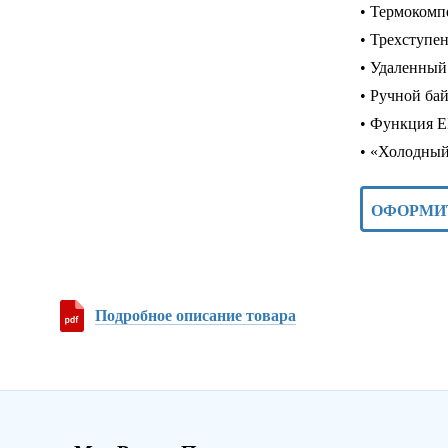
• Термокомп
• Трехступе
• Удаленный
• Ручной ба
• Функция E
• «Холодный
ОФОРМИ
Подробное описание товара