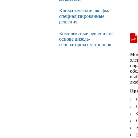
Климатические шкафы/
специализированные
решения
Комплексные решения на
основе дизель-
генераторных установок
Мод
эле
пар
обс
выб
люб
Пр