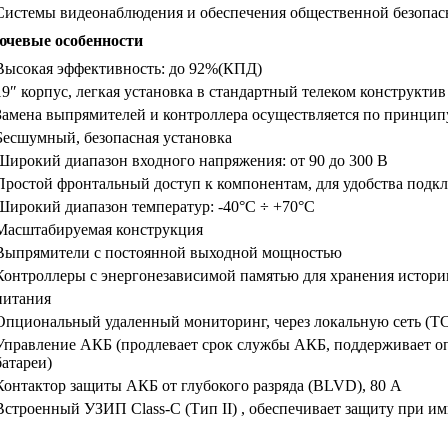
Системы видеонаблюдения и обеспечения общественной безопас
чевые особенности
Высокая эффективность: до 92%(КПД)
19″ корпус, легкая установка в стандартный телеком конструктив
Замена выпрямителей и контроллера осуществляется по принципу
Бесшумный, безопасная установка
Широкий диапазон входного напряжения: от 90 до 300 В
Простой фронтальный доступ к компонентам, для удобства подк
Широкий диапазон температур: -40°C ÷ +70°C
Масштабируемая конструкция
Выпрямители с постоянной выходной мощностью
Контроллеры с энергонезависимой памятью для хранения истори
питания
Опциональный удаленный мониторинг, через локальную сеть (T
Управление АКБ (продлевает срок службы АКБ, поддерживает оп
батареи)
Контактор защиты АКБ от глубокого разряда (BLVD), 80 А
Встроенный УЗИП Class-C (Тип II) , обеспечивает защиту при имп