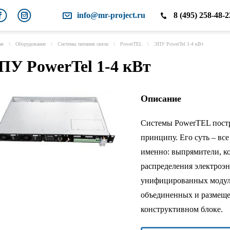
info@mr-project.ru
8 (495) 258-48-2
ая
\
Оборудование
\
Системы питания связи
\
PowerTEL
\
ЭПУ PowerTel 1-4 кВт
ПУ PowerTel 1-4 кВт
Описание
Системы PowerTEL пост
принципу. Его суть – вс
именно: выпрямители, ко
распределения электроэ
унифицированных модул
объединенных и размещ
конструктивном блоке.