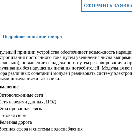
ОФОРМИТЬ ЗАЯВК
Подробное описание товара
ульный принцип устройства обеспечивает возможность наращ
ктропитания постоянного тока путем увеличения числа выпрям
аллельно), повышение ее надежности путем резервирования и пр
луживания без нарушения питания потребителей. Модульная кон
ора различных сочетаний модулей реализовать систему электроп
ыми пожеланиями заказчика.
именение
Оптоволоконные сети
Сеть передачи данных, ЦОД
Фиксированная связь
Сотовая связь
Железная дорога
Военная сфера и системы водоснабжения