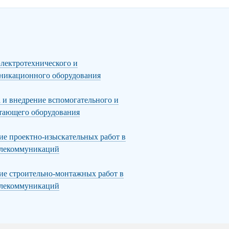
электротехнического и
никационного оборудования
а и внедрение вспомогательного и
тающего оборудования
е проектно-изыскательных работ в
елекоммуникаций
е строительно-монтажных работ в
елекоммуникаций