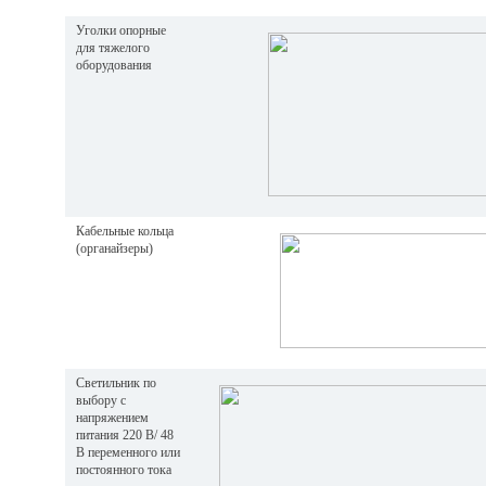
Уголки опорные
для тяжелого
оборудования
Кабельные кольца
(органайзеры)
Светильник по
выбору с
напряжением
питания 220 B/ 48
B переменного или
постоянного тока