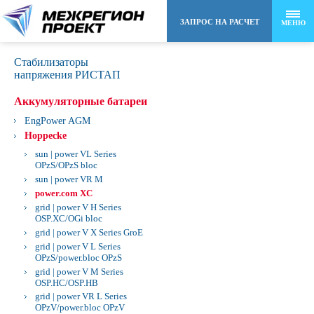
ЗАПРОС НА РАСЧЕТ
МЕНЮ
Стабилизаторы
8 (495) 258-48-22
напряжения РИСТАП
Аккумуляторные батареи
info@mr-project.ru
EngPower AGM
Hoppecke
sun | power VL Series
OPzS/OPzS bloc
sun | power VR M
power.com XC
grid | power V H Series
OSP.XC/OGi bloc
grid | power V X Series GroE
grid | power V L Series
OPzS/power.bloc OPzS
grid | power V M Series
OSP.HC/OSP.HB
grid | power VR L Series
OPzV/power.bloc OPzV