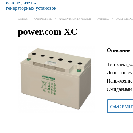
основе дизель-
генераторных установок
Главная
\
Оборудование
\
Аккумуляторные батареи
\
Hoppecke
\
power.com X
power.com XC
Описание
Тип электроли
Диапазон ем
Напряжение:
Ожидаемый с
ОФОРМИ