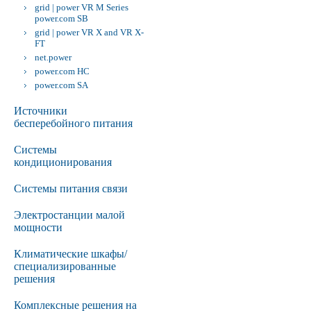
grid | power VR M Series
power.com SB
grid | power VR X and VR X-
FT
net.power
power.com HC
power.com SA
Источники
бесперебойного питания
Сиcтемы
кондиционирования
Системы питания связи
Электростанции малой
мощности
Климатические шкафы/
специализированные
решения
Комплексные решения на