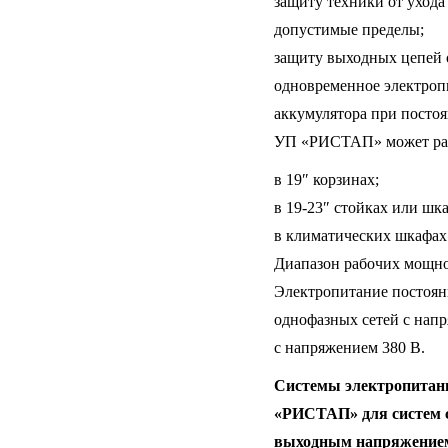
защиту техники от ухода
допустимые пределы;
защиту выходных цепей 
одновременное электроп
аккумулятора при посто
УП «РИСТАП» может раз
в 19″ корзинах;
в 19-23″ стойках или шк
в климатических шкафах
Диапазон рабочих мощно
Электропитание постоянн
однофазных сетей с нап
с напряжением 380 В.
Системы электропитани
«РИСТАП» для систем 
выходным напряжением 