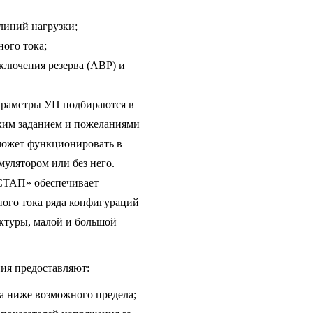
линий нагрузки;
ого тока;
ключения резерва (АВР) и
параметры УП подбираются в
ским заданием и пожеланиями
может функционировать в
мулятором или без него.
СТАП» обеспечивает
ного тока ряда конфигураций
уктуры, малой и большой
ия предоставляют:
да ниже возможного предела;