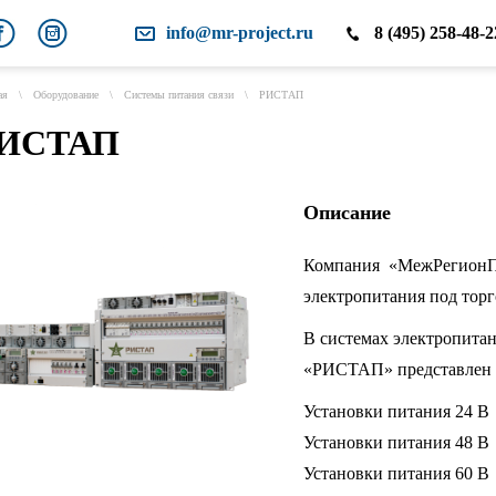
info@mr-project.ru
8 (495) 258-48-2
ая
\
Оборудование
\
Системы питания связи
\
РИСТАП
ИСТАП
Описание
Компания «МежРегионПр
электропитания под тор
В системах электропита
«РИСТАП» представлен 
Установки питания 24 В
Установки питания 48 В
Установки питания 60 В