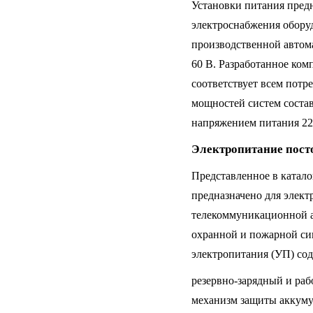
Установки питания пред
электроснабжения обору
производственной автома
60 В. Разработанное ком
соответствует всем потр
мощностей систем соста
напряжением питания 220 
Электропитание пост
Представленное в катало
предназначено для элек
телекоммуникационной а
охранной и пожарной сиг
электропитания (УП) со
резервно-зарядный и ра
механизм защиты аккуму