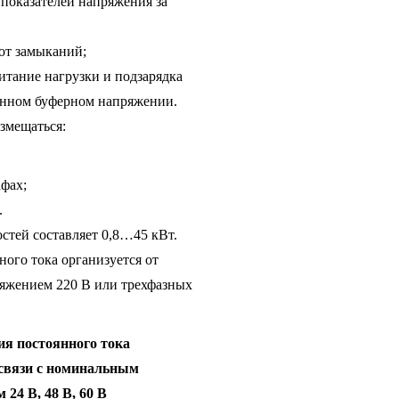
 показателей напряжения за
от замыканий;
итание нагрузки и подзарядка
янном буферном напряжении.
мещаться:
афах;
.
стей составляет 0,8…45 кВт.
ого тока организуется от
ряжением 220 В или трехфазных
я постоянного тока
связи с номинальным
24 В, 48 В, 60 В