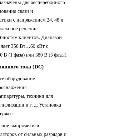
назначены для бесперебойного
дования связи и
тики с напряжением 24, 48 и
плексное решение
ебностям клиентов. Диапазон
вляет 350 Вт…60 кВт с
В (1 фаза) или 380 В (3 фазы).
оянного тока (DC)
ге оборудование
троснабжения
ппаратуры, техники для
нализации и т. д. Установка
держит:
бочие выпрямители;
ляторов от сильных разрядов и