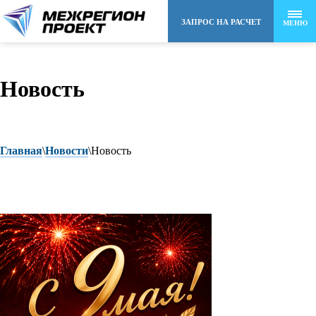
ЗАПРОС НА РАСЧЕТ
МЕНЮ
8 (495) 258-48-22
Новость
info@mr-project.ru
Главная
\
Новости
\
Новость