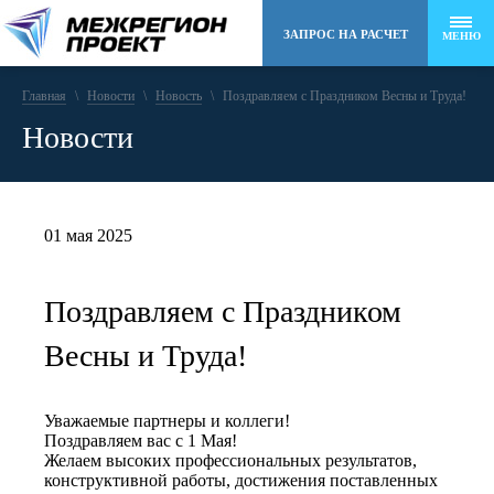
ЗАПРОС НА РАСЧЕТ
МЕНЮ
Главная
\
Новости
8 (495) 258-48-22
\
Новость
\
Поздравляем с Праздником Весны и Труда!
Новости
info@mr-project.ru
01 мая 2025
Поздравляем с Праздником
Весны и Труда!
Уважаемые партнеры и коллеги!
Поздравляем вас с 1 Мая!
Желаем высоких профессиональных результатов,
конструктивной работы, достижения поставленных