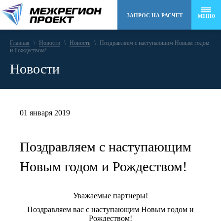
ЗАПРОС НА РАСЧЕТ
МЕНЮ
Главная
\
Новости
8 (495) 258-48-22
\
Новость
\
Поздравляем с наступающим Новым годом
и Рождеством!
Новости
info@mr-project.ru
01 января 2019
Поздравляем с наступающим
Новым годом и Рождеством!
Уважаемые партнеры!
Поздравляем вас с наступающим Новым годом и
Рождеством!