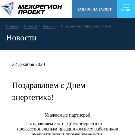
ЗАПРОС НА РАСЧЕТ
МЕНЮ
Главная
\
Новости
8 (495) 258-48-22
\
Новость
\
Поздравляем с Днем энергетика!
Новости
info@mr-project.ru
22 декабря 2020
Поздравляем с Днем
энергетика!
Уважаемые партнеры!
Поздравляем вас с Днем энергетика­ —
профессиональным праздником всех работников
энергетической промышленности.