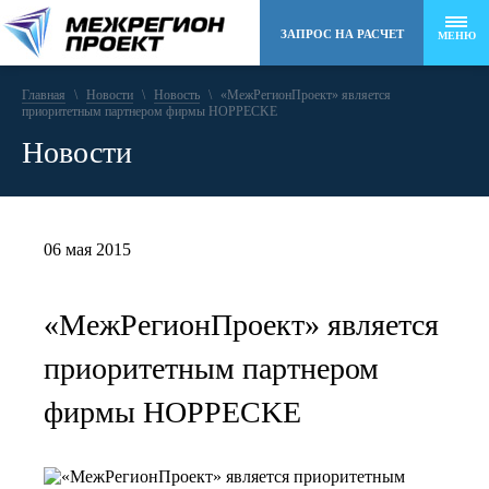
ЗАПРОС НА РАСЧЕТ
МЕНЮ
Главная
\
Новости
8 (495) 258-48-22
\
Новость
\
«МежРегионПроект» является
приоритетным партнером фирмы HOPPECKE
Новости
info@mr-project.ru
06 мая 2015
«МежРегионПроект» является
приоритетным партнером
фирмы HOPPECKE